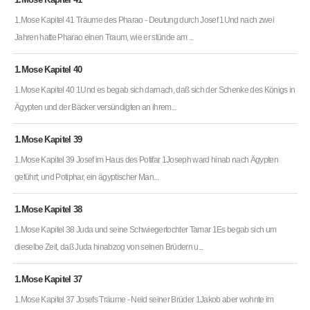
1.Mose Kapitel 41 Träume des Pharao - Deutung durch Josef 1Und nach zwei
Jahren hatte Pharao einen Traum, wie er stünde am ...
1.Mose Kapitel 40
1.Mose Kapitel 40 1Und es begab sich darnach, daß sich der Schenke des Königs in
Ägypten und der Bäcker versündigten an ihrem...
1.Mose Kapitel 39
1.Mose Kapitel 39 Josef im Haus des Potifar 1Joseph ward hinab nach Ägypten
geführt; und Potiphar, ein ägyptischer Man...
1.Mose Kapitel 38
1.Mose Kapitel 38 Juda und seine Schwiegertochter Tamar 1Es begab sich um
dieselbe Zeit, daß Juda hinabzog von seinen Brüdern u...
1.Mose Kapitel 37
1.Mose Kapitel 37 Josefs Träume - Neid seiner Brüder 1Jakob aber wohnte im