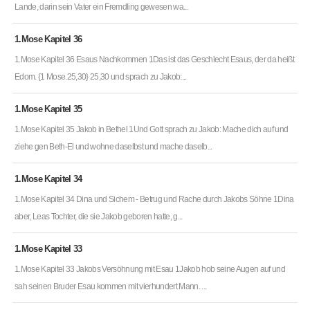
Lande, darin sein Vater ein Fremdling gewesen wa...
1.Mose Kapitel 36
1.Mose Kapitel 36 Esaus Nachkommen 1Das ist das Geschlecht Esaus, der da heißt
Edom. {1 Mose.25,30} 25,30 und sprach zu Jakob:...
1.Mose Kapitel 35
1.Mose Kapitel 35 Jakob in Bethel 1Und Gott sprach zu Jakob: Mache dich auf und
ziehe gen Beth-El und wohne daselbst und mache daselb...
1.Mose Kapitel 34
1.Mose Kapitel 34 Dina und Sichem - Betrug und Rache durch Jakobs Söhne 1Dina
aber, Leas Tochter, die sie Jakob geboren hatte, g...
1.Mose Kapitel 33
1.Mose Kapitel 33 Jakobs Versöhnung mit Esau 1Jakob hob seine Augen auf und
sah seinen Bruder Esau kommen mit vierhundert Mann. ...