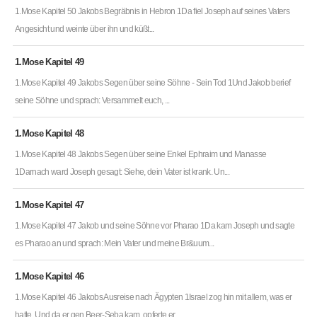
1.Mose Kapitel 50 Jakobs Begräbnis in Hebron 1Da fiel Joseph auf seines Vaters
Angesicht und weinte über ihn und küßt...
1.Mose Kapitel 49
1.Mose Kapitel 49 Jakobs Segen über seine Söhne - Sein Tod 1Und Jakob berief
seine Söhne und sprach: Versammelt euch, ...
1.Mose Kapitel 48
1.Mose Kapitel 48 Jakobs Segen über seine Enkel Ephraim und Manasse
1Darnach ward Joseph gesagt: Siehe, dein Vater ist krank. Un...
1.Mose Kapitel 47
1.Mose Kapitel 47 Jakob und seine Söhne vor Pharao 1Da kam Joseph und sagte
es Pharao an und sprach: Mein Vater und meine Br&uum...
1.Mose Kapitel 46
1.Mose Kapitel 46 Jakobs Ausreise nach Ägypten 1Israel zog hin mit allem, was er
hatte. Und da er gen Beer-Seba kam, opferte er ...