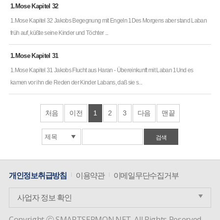
1.Mose Kapitel 32
1.Mose Kapitel 32 Jakobs Begegnung mit Engeln 1Des Morgens aber stand Laban
früh auf, küßte seine Kinder und Töchter ...
1.Mose Kapitel 31
1.Mose Kapitel 31 Jakobs Flucht aus Haran - Übereinkunft mit Laban 1Und es
kamen vor ihn die Reden der Kinder Labans, daß sie s...
처음
이전
1
2
3
다음
맨끝
개인정보취급방침
이용약관
이메일무단수집거부
사업자 정보 확인
Copyright ⓒ SMARTSERMON.NET. All Rights Reserved.