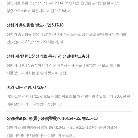
찬양대를 통한 성령의 역사 대하20:14-26 맨처음, 찬양은 은혜받은 한 사람의
영혼으로부터 시작됩니다. 시편 145:1에서 ...
성령의 충만함을 받으라/엡5:17-18
성령의 충만함을 받으라 엡5:17-18 제가 전도사로 섬기고 있을 때 현재의 아내를
만났습니다. 83년으로 기억하는데, 저...
성령 세례/ 행1:5/ 성기호 목사/ 전 성결대학교총장
성령 세례 행1:5 승천하시기 직전 예수님은 제자들에게 “요한은 물로 세례를
베풀었으나 너희는 몇 날이 못되어 성령으...
비와 같은 성령/시72:6-7
비와 같은 성령 시72:6-7 오늘은 교회력으로 볼 때 성령강림 주일입니다. 2000년 전
예루살렘 마가의 다락방에 성령이 강...
생명(生命)의 영(靈 )-성령(聖靈)/시104:24∼35, 행2:1∼13
생명(生命)의 영(靈)-성령(聖靈) 시104:24∼35, 행2:1∼13 저는 금년 이월에
캄보디아를 다녀왔습니다. 캄보디아 수도인 ...