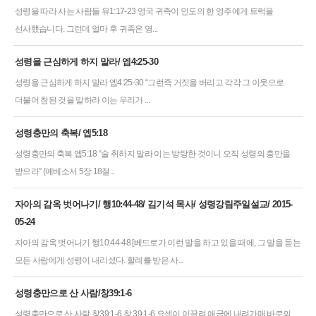
성령을 따라 사는 사람들 유1:17-23 영국 귀족이 인도의 한 영주에게 트럭을
선사했습니다. 그런데 얼마 후 귀족은 영...
성령을 근심하게 하지 말라/ 엡4:25-30
성령을 근심하게 하지 말라 엡4:25-30 “그런즉 거짓을 버리고 각각 그 이웃으로
더불어 참된 것을 말하라 이는 우리가 ...
성령충만의 축복/ 엡5:18
성령충만의 축복 엡5:18 “술 취하지 말라 이는 방탕한 것이니 오직 성령의 충만을
받으라” (에베소서 5장 18절...
자아의 감옥 벗어나기/ 행10:44-48/ 김기석 목사/ 성령강림주일설교/ 2015-
05-24
자아의 감옥 벗어나기 행10:44-48 [베드로가 이런 말을 하고 있을 때에, 그 말을 듣는
모든 사람에게 성령이 내리셨다. 할례를 받은 사...
성령충만으로 산 사람/창39:1-6
성령충만으로 산 사람 창39:1-6 창 39:1-6 요셉이 이끌려 애굽에 내려가매 바로의