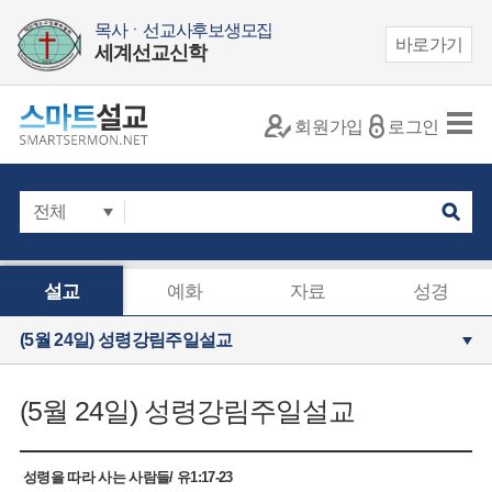
목사ㆍ선교사후보생모집
바로가기
세계선교신학
회원가입
로그인
설교
예화
자료
성경
(5월 24일) 성령강림주일설교
(5월 24일) 성령강림주일설교
성령을 따라 사는 사람들/ 유1:17-23