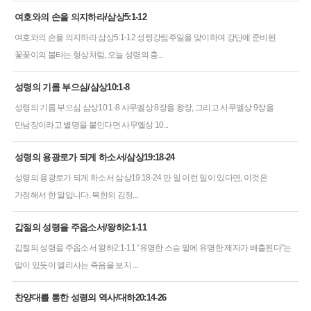
여호와의 손을 의지하라/삼상5:1-12
여호와의 손을 의지하라 삼상5:1-12 성령강림주일을 맞이하여 강단에 준비된
꽃꽂이의 불타는 형상처럼, 오늘 성령의 충...
성령의 기름 부으심/삼상10:1-8
성령의 기름 부으심 삼상10:1-8 사무엘상 8장을 왕장, 그리고 사무엘상 9장을
만남장이라고 별명을 붙인다면 사무엘상 10...
성령의 용광로가 되게 하소서/삼상19:18-24
성령의 용광로가 되게 하소서 삼상19:18-24 만 일 이런 일이 있다면, 이것은
가정해서 한 말입니다. 북한의 김정...
갑절의 성령을 주옵소서/왕하2:1-11
갑절의 성령을 주옵소서 왕하2:1-11 “유명한 스승 밑에 유명한 제자가 배출된다”는
말이 있듯이 엘리사는 죽음을 보지 ...
찬양대를 통한 성령의 역사/대하20:14-26